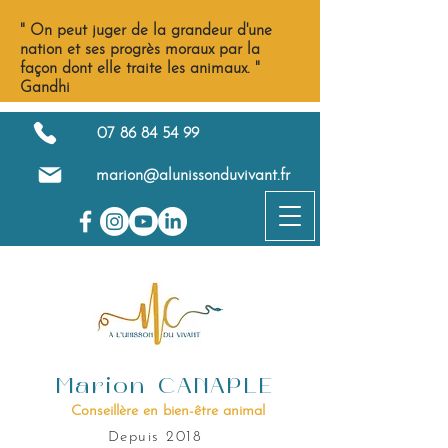
" On peut juger de la grandeur d'une
nation et ses progrès moraux par la
façon dont elle traite les animaux. "
Gandhi
07 86 84 54 99
marion@alunissonduvivant.fr
Marion CANAPLE
Conseillère en bien-être animal
Depuis 2018