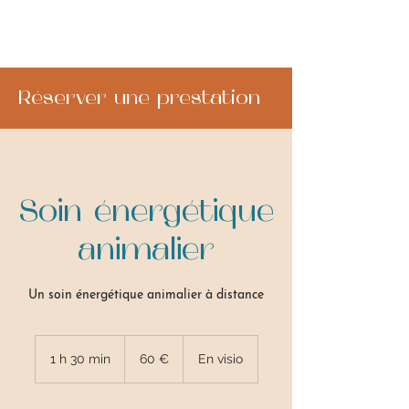
Réserver une prestation
Soin énergétique
animalier
Un soin énergétique animalier à distance
60
euros
1 h 30 min
1
60 €
En visio
3
0